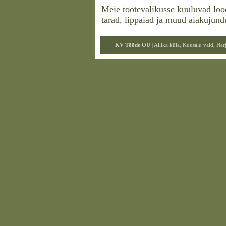
Meie tootevalikusse kuuluvad lood
tarad, lippaiad ja muud aiakujund
KV Tööde OÜ
| Allika küla, Kuusalu vald, Ha