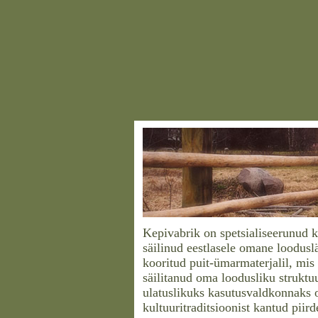
Kepivabrik on spetsialiseerunud k
säilinud eestlasele omane loodusl
kooritud puit-ümarmaterjalil, mis
säilitanud oma loodusliku struktuu
ulatuslikuks kasutusvaldkonnaks 
kultuuritraditsioonist kantud piird